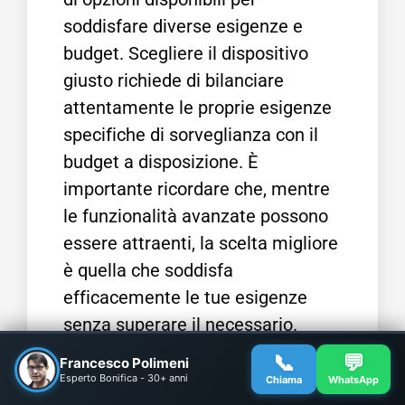
soddisfare diverse esigenze e
budget. Scegliere il dispositivo
giusto richiede di bilanciare
attentamente le proprie esigenze
specifiche di sorveglianza con il
budget a disposizione. È
importante ricordare che, mentre
le funzionalità avanzate possono
essere attraenti, la scelta migliore
è quella che soddisfa
efficacemente le tue esigenze
senza superare il necessario.
Considera attentamente le tue
📞
💬
Francesco Polimeni
priorità e fai ricerche approfondite
Esperto Bonifica - 30+ anni
Chiama
WhatsApp