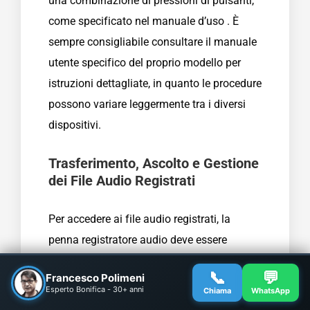
una combinazione di pressioni di pulsanti,
come specificato nel manuale d’uso . È
sempre consigliabile consultare il manuale
utente specifico del proprio modello per
istruzioni dettagliate, in quanto le procedure
possono variare leggermente tra i diversi
dispositivi.
Trasferimento, Ascolto e Gestione
dei File Audio Registrati
Per accedere ai file audio registrati, la
penna registratore audio deve essere
collegata a un computer tramite il cavo
📞
💬
Francesco Polimeni
USB . Il computer riconoscerà la penna
Esperto Bonifica - 30+ anni
Chiama
WhatsApp
come un dispositivo di archiviazione